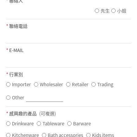
*
聯絡人
先生
小姐
*
聯絡電話
*
E-MAIL
*
行業別
Importer
Wholesaler
Retailer
Trading
Other
*
感興趣的產品
(可複選)
Drinkware
Tableware
Barware
Kitchenware
Bath accessories
Kids items