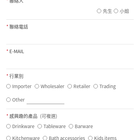
*
聯絡人
先生
小姐
*
聯絡電話
*
E-MAIL
*
行業別
Importer
Wholesaler
Retailer
Trading
Other
*
感興趣的產品
(可複選)
Drinkware
Tableware
Barware
Kitchenware
Bath accessories
Kids items